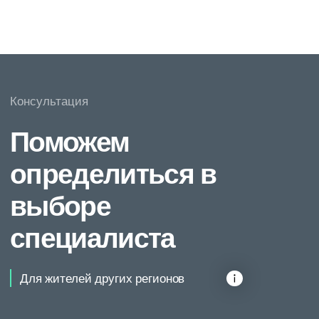
О клинике
Пациентам
Врачи
Договор-оферта
Цены
Лицензия
Акции
Контакты
Услуги
Дерматология
ФДТ
Проктология
Флебология
Хирургия
УЗИ
Гинекология
Урология
Онкология
Детская хирургия
Лечение невусов
Лечение гемангиом
Лечение рубцов
Заказать консультацию
+7