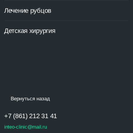
+7 (861) 212 31 41
inteo-clinic@mail.ru
Ялтинская, д.10
Клиника на карте
Россия, Краснодар
Перейти в раздел
Подробнее