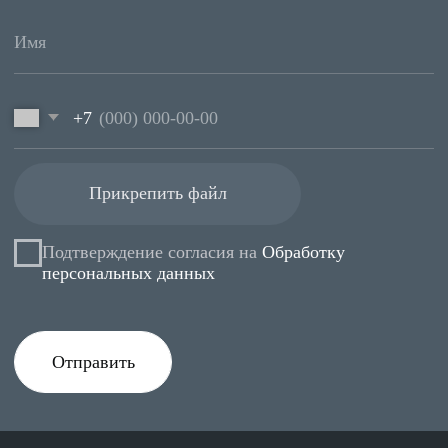
Согласие на
Обработку персональных данных
Отправить
Любая информация, представленная на данном
сайте, носит исключительно информационный
характер и ни при каких условиях не является
публичной офертой, определяемой положениями
статьи 437 ГК РФ.
Политика конфиденциальности
Версия для слабовидящих
© 2025 Интео
Сайт сделан
thevladk