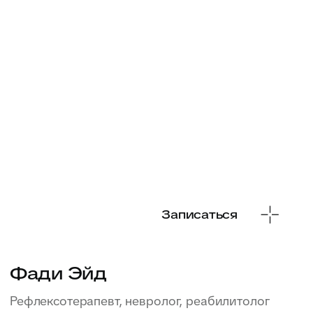
Записаться
Комаров
Виталий Сергеевич
Онколог-дерматолог, лазерный хирург
Стаж 10 лет