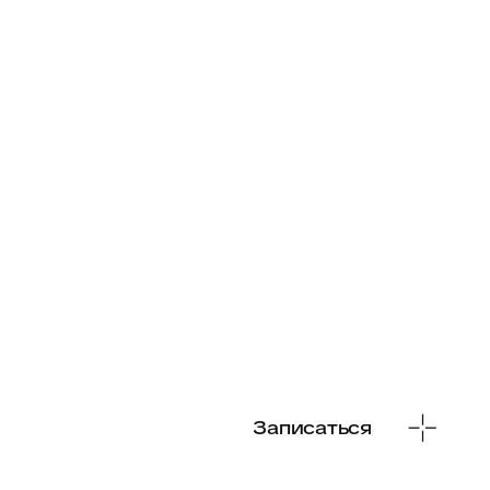
Записаться
Фади Эйд
Рефлексотерапевт, невролог, реабилитолог