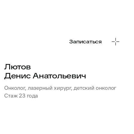
Записаться
Кравченко
Александра Игоревна
Гематолог, гемастазиолог
Стаж 7 лет