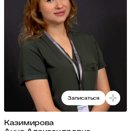
Записаться
Егоян
Ани Гургеновна
Дерматолог, врач-косметолог, трихолог
Стаж 6 лет