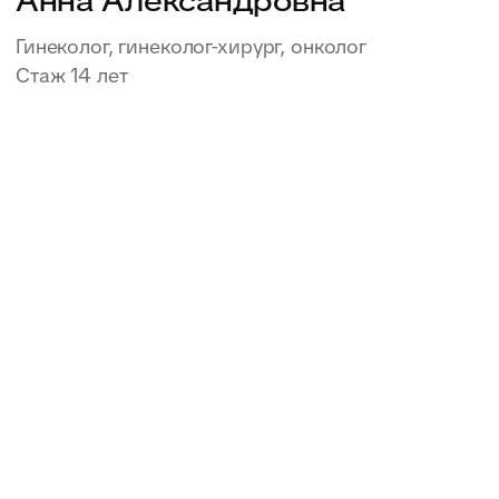
Записаться
Мнацаканян
Диана Меликовна
Дерматолог, дерматолог-онколог
Стаж 4 года