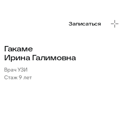
Записаться
Лисогор
Милена Дмитриевна