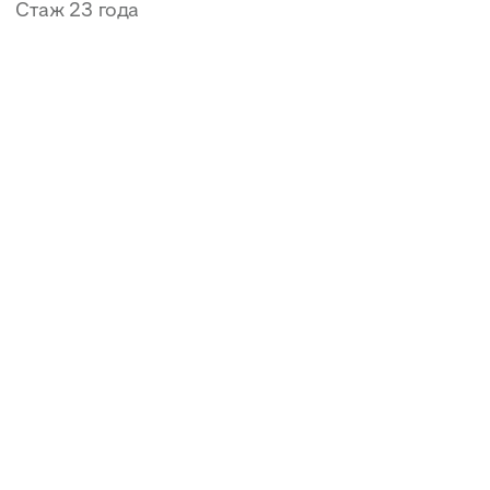
Записаться
Ейд
Дани
Массажист, реабилитолог
Стаж 25 лет