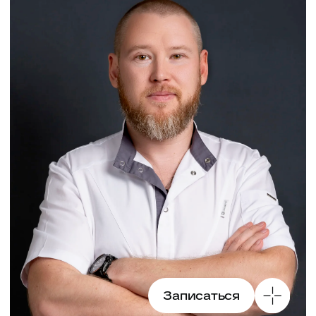
Записаться
Чумаченко
Игорь Сергеевич
Онколог-маммолог, хирург
Стаж 16 лет