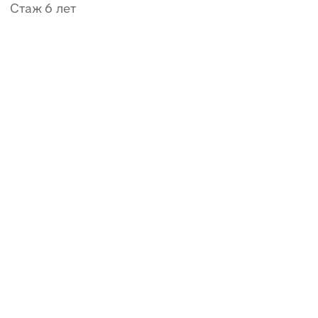
Записаться
Ерохина
Елена Александровна
Гинеколог
Стаж 27 лет