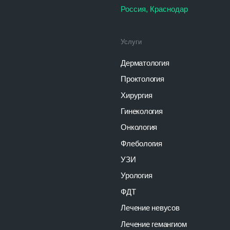
Флебология
УЗИ
Урология
ФДТ
Лечение невусов
Лечение гемангиом
Лечение рубцов
Детская хирургия
тельно
чной
Политика конфиденциальности