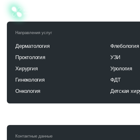
Клиника
Врачи
Услуги
Направления услуг
Дерматология
Флебология
Проктология
УЗИ
Хирургия
Урология
Гинекология
ФДТ
Онкология
Детская хирургия
Контактные данные
+7 (861) 212 31 41
Ялтинская, д.